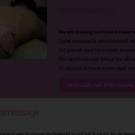
Sportmassage
Na een training heeft het lichaam 
Sport massage is een uitstekend mid
Dit gebeurt door het strijken, kned
Een sportmassage dwingt jou, als s
En zo jouw lichaam in een staat va
MEER LEZEN OVER SPORTMASSAGE
gsmassage
ge is een massage die bedoeld is om het lichaam én de geest