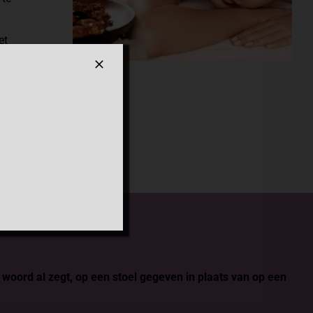
et
age.
woord al zegt, op een stoel gegeven in plaats van op een