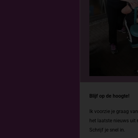
Blijf op de hoogte!
Ik voorzie je graag va
het laatste nieuws uit
Schrijf je snel in.