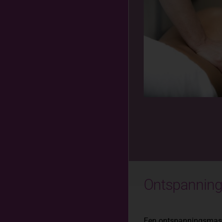
Ontspannin
Een ontspanningsmassa