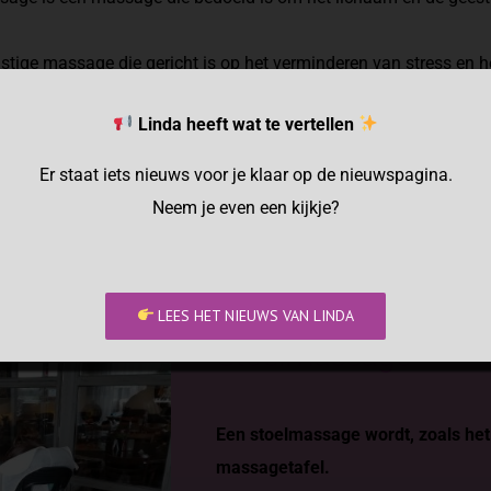
ustige massage die gericht is op het verminderen van stress en h
hele gezondheid en het welzijn.
Linda heeft wat te vertellen
ge helpt bij stress gerelateerde klachten zoals spierspanning,
oblemen.
Er staat iets nieuws voor je klaar op de nieuwspagina.
je ook gewoon ontspannen en genieten van deze rustgevend mass
Neem je even een kijkje?
ONTSPANNINGSMASSAGE
LEES HET NIEUWS VAN LINDA
Stoelmassage
Een stoelmassage wordt, zoals het 
massagetafel.