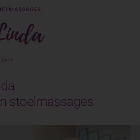
nda
 en stoelmassages