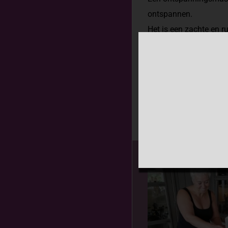
ontspannen.
Het is een zachte en r
verbeteren van de alge
Een ontspanningsmassa
hoofdpijn en slaappr
Natuurlijk helpt het 
MEER LEZEN OVER 