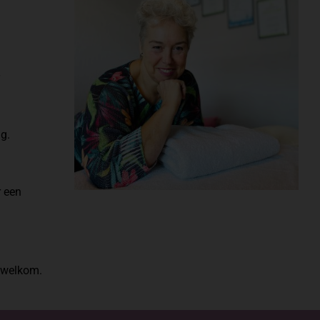
ng.
r een
e welkom.