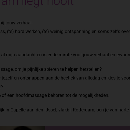
aam liegt nooit
ij jouw verhaal.
ss, (te) hard werken, (te) weinig ontspanning en soms zelfs over
e al mijn aandacht en is er de ruimte voor jouw verhaal en ervari
sage, om je pijnlijke spieren te helpen herstellen?
or jezelf en ontsnappen aan de hectiek van alledag en kies je voo
e?
 of een hoofdmassage behoren tot de mogelijkheden.
jk in Capelle aan den IJssel, vlakbij Rotterdam, ben je van hart