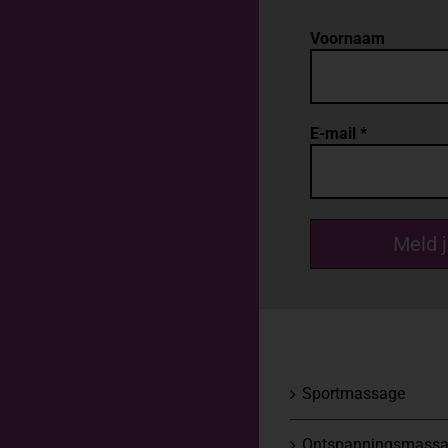
Voornaam
E-mail
*
Sportmassage
Ontspanningsmass