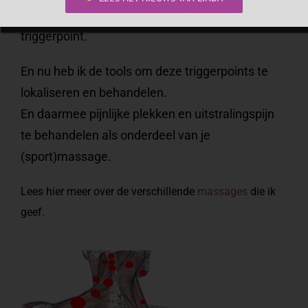
Het probleem zat ergens anders, in een
triggerpoint.
En nu heb ik de tools om deze triggerpoints te
lokaliseren en behandelen.
En daarmee pijnlijke plekken en uitstralingspijn
te behandelen als onderdeel van je
(sport)massage.
Lees hier meer over de verschillende
massages
die ik
geef.