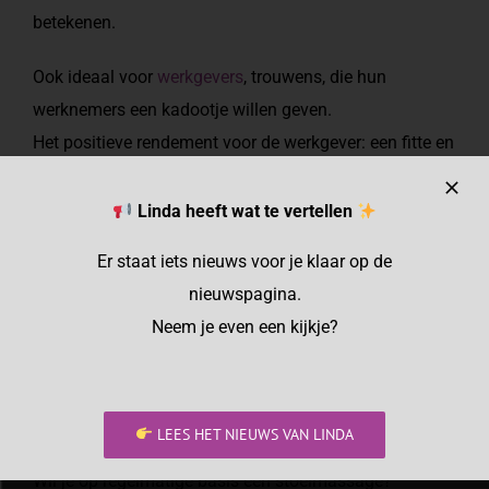
betekenen.
Ook ideaal voor
werkgevers
, trouwens, die hun
werknemers een kadootje willen geven.
Het positieve rendement voor de werkgever: een fitte en
blije werknemer is een productievere werknemer….
Lees hier meer over
stoelmassages voor de zakelijke
Linda heeft wat te vertellen
markt
.
Er staat iets nieuws voor je klaar op de
nieuwspagina.
Stoelmassages geef ik in principe alleen in mijn
Neem je even een kijkje?
praktijk aan huis (omdat het vaak niet lonend is om
voor deze korte periode te reizen).
Natuurlijk zijn opties altijd bespreekbaar. Neem
hiervoor
contact
met mij op.
LEES HET NIEUWS VAN LINDA
Wil je op regelmatige basis een stoelmassage?