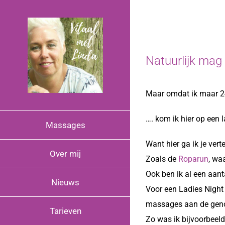
Ga
naar
inhoud
Natuurlijk mag 
Maar omdat ik maar 24
…. kom ik hier op een
Massages
Want hier ga ik je vert
Over mij
Zoals de
Roparun
, wa
Ook ben ik al een aant
Nieuws
Voor een Ladies Night
massages aan de genod
Tarieven
Zo was ik bijvoorbeel