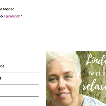
e tegoed.
 op
Facebook
?
age
e