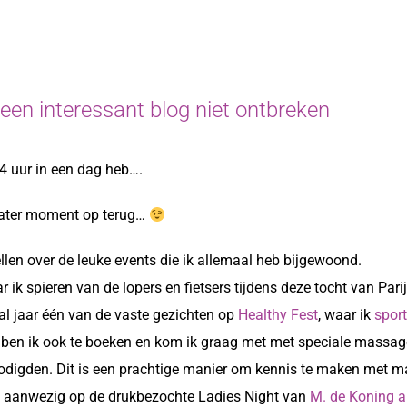
een interessant blog niet ontbreken
 uur in een dag heb….
 later moment op terug…
ellen over de leuke events die ik allemaal heb bijgewoond.
ar ik spieren van de lopers en fietsers tijdens deze tocht van Pa
al jaar één van de vaste gezichten op
Healthy Fest
, waar ik
sport
 ben ik ook te boeken en kom ik graag met met speciale massage
igden. Dit is een prachtige manier om kennis te maken met m
d aanwezig op de drukbezochte Ladies Night van
M. de Koning a