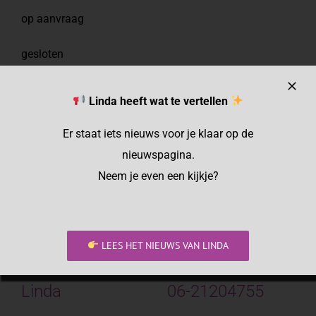
op aanvraag
gesloten
Linda heeft wat te vertellen
Ik heb geen boekingssysteem. Bewust, want ik wil je
graag eerst even spreken om kennis te maken en te
Er staat iets nieuws voor je klaar op de
horen wat ik voor je mag doen.
nieuwspagina.
Nou ben ik telefonisch niet altijd meteen bereikbaar,
Neem je even een kijkje?
maar als je een bericht achterlaat, of me appt, krijg je
altijd antwoord.
Graag tot ziens!
LEES HET NIEUWS VAN LINDA
Linda
06-21204755